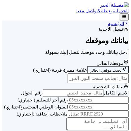
الخدمات
تتبع طلبك
تواصل معنا
الرئيسية
🧺
غسيل الأحذية
بياناتك وموقعك
أدخل بياناتك وحدد موقعك لنصل إليك بسهولة
موقعك الحالي
علامة مميزة قريبة (اختياري)
تحديد موقعي الحالي
بياناتك الشخصية
الاسم الكامل
رقم الجوال
رقم آخر للتسليم (اختياري)
العنوان الوطني المختصر
(
اختياري
)
ملاحظات إضافية (اختياري)