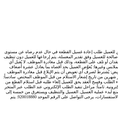
 يحق للعميل طلب إعادة غسيل القطعة في حال عدم رضاه عن مستوى
ير صالحة للغسيل وفق تقدير المغسلة، يتم إرجاعها للعميل دون تنظيف
 فقدان أو تلف على القطعة، وذلك قبل مغادرة الموظف. لا يُقبل أي
ملابس وغيرها: يُعوَّض العميل بحد أقصاه بما يعادل عشرة أضعاف
يض: يُشترط لصرف أي تعويض أن يتم الإبلاغ قبل مغادرة الموظف
ز شهرين من تاريخ إشعار الاستلام من قبل الموظف المختص. سادساً:
اء الطلب وفسخ العقد يحق للعميل إلغاء طلبه قبل استلام القطع من
وذلك وفقاً للمادة (١١) من اللائحة التنفيذية لنظام التجارة الإلكترونية. ثامناً: مراحل تنفيذ الطلب الإلكتروني عند الطلب عبر المتجر
المصنع لبدء عملية الغسيل. الغسيل والتنظيف ويستغرق من خمسة إلى
سبعة أيام عمل. التوصيل للعميل خلال يوم عمل من الانتهاء من الغسيل مباشرةً. تاسعاً: سياسة الشكاوى والاستفسارات لتقديم الشكاوى أو الاستفسارات، يرجى التواصل على الرقم الموحد 920018880. يتم