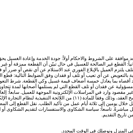
 موافقة على الشروط والاحكام أولاً: جودة الخدمة وإعادة الغسيل
انياً: القطع غير الصالحة للغسيل في حال تبيّن أن القطعة ممزقة أو غ
التلف يلتزم العميل بالإبلاغ الفوري عند الاستلام عن أي نقص أو ضرر أو
ة بالتعويض عن أي تعيب أو تلف أو فقدان وفق الضوابط التالية: قطع ال
بحد أقصاه بما يعادل خمسة أضعاف قيمة غسيل وكي القطعة. شرط التعو
مسؤولية عن فقدان أو تلف القطع التي لم يستلمها أصحابها لمدة تتجاو
 مقصود وارد في المراسلات الإلكترونية الموجهة للعميل. سابعاً: إلغ
قبل ممثل المغسلة. أما بعد استلام القطع، فلا يجوز إلغاء الطلب أو فسخ العقد، 
ميل خلال يومين إلى ثلاثة أيام عمل من تأكيد الطلب. نقل القطع إلى 
ي المنزل ونوصلك في الوقت المحدد.