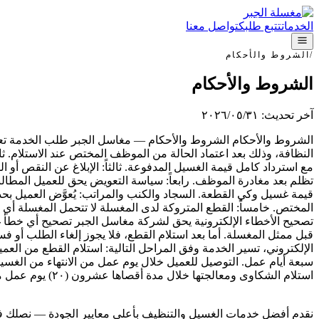
الخدمات
تتبع طلبك
تواصل معنا
/
الشروط والأحكام
الشروط والأحكام
آخر تحديث
:
٣١‏/٠٥‏/٢٠٢٦
الشروط والأحكام الشروط والأحكام — مغاسل الجبر طلب الخدمة تعد
النظافة، وذلك بعد اعتماد الحالة من الموظف المختص عند الاستلام. ث
مع استرداد كامل قيمة الغسيل المدفوعة. ثالثاً: الإبلاغ عن النقص أو 
تظلم بعد مغادرة الموظف. رابعاً: سياسة التعويض يحق للعميل المطالب
قيمة غسيل وكي القطعة. السجاد والكنب والمراتب: يُعوَّض العميل 
المختص. خامساً: القطع المتروكة لدى المغسلة لا تتحمل المغسلة أي 
تصحيح الأخطاء الإلكترونية يحق لشركة مغاسل الجبر تصحيح أي خطأ غير
الإلكتروني، تسير الخدمة وفق المراحل التالية: استلام القطع من الع
استلام الشكاوى ومعالجتها خلال مدة أقصاها عشرون (٢٠) يوم عمل من تاريخ التقديم.
نقدم أفضل خدمات الغسيل والتنظيف بأعلى معايير الجودة — نصلك ف